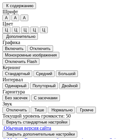
К содержанию
Шрифт
А
А
А
Цвет
Ц
Ц
Ц
Ц
Ц
Дополнительно
Графика
Включить
Отключить
Монохромные изображения
Отключить Flash
Кернинг
Стандартный
Средний
Большой
Интервал
Одинарный
Полуторный
Двойной
Гарнитура
Без засечек
С засечками
Звук
Отключить
Тише
Нормально
Громче
Текущий уровень громкости:
50
Вернуть стандартные настройки
Обычная версия сайта
Закрыть дополнительные настройки