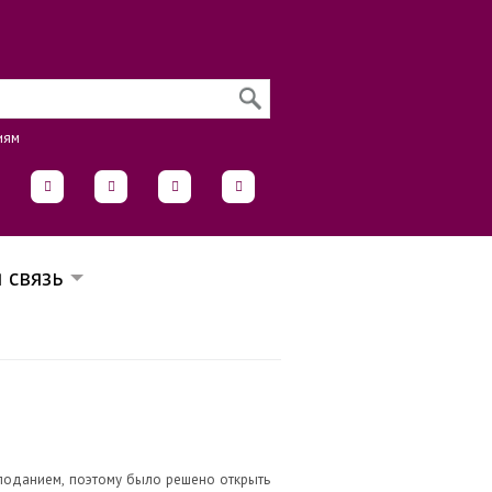
иям
 связь
лоданием, поэтому было решено открыть