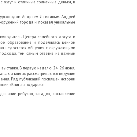
ас ждут и отличные солнечные деньки, в
скурсоводом Андреем Летягиным. Андрей
ооружений города и показал уникальные
уководитель Центра семейного досуга и
йное образование и поделилась ценной
овав недостаток общения с окружающими
 подхода, тем самым ответив на важный
выставки. В первую неделю, 24−26 июня,
атьях и книгах рассматриваются ведущие
вания. Ряд публикаций посвящен истории
акции «Книга в подарок».
дывание ребусов, загадок, составление