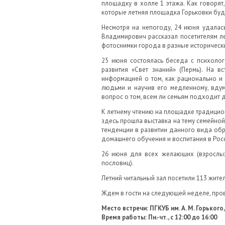
площадку в холле 1 этажа. Как говорят
которые летняя площадка Горьковки буд
Несмотря на непогоду, 24 июня удалас
Владимирович рассказал посетителям л
фотоснимки города в разные историческ
25 июня состоялась беседа с психолог
развития «Свет знаний» (Пермь). На 
информацией о том, как рационально и
людьми и научив его медленному, вдум
вопрос о том, всем ли семьям подходит 
К летнему чтению на площадке традицио
здесь прошла выставка на тему семейно
тенденции в развитии данного вида обр
домашнего обучения и воспитания в Росси
26 июня для всех желающих (взрослых 
пословиц).
Летний читальный зал посетили 113 жител
Ждем в гости на следующей неделе, пров
Место встречи: ПГКУБ им. А. М. Горького
Время работы: Пн.-чт., с 12:00 до 16:00