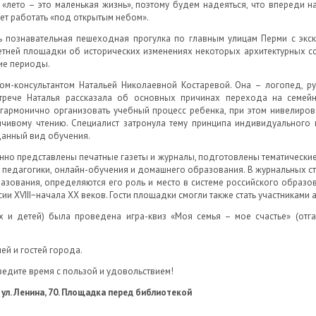
, «лето – это маленькая жизнь», поэтому будем надеяться, что впереди н
ет работать «под открытым небом».
ь познавательная пешеходная прогулка по главным улицам Перми с эк
етней площадки об исторических изменениях некоторых архитектурных с
ие периоды.
ом-консультантом Натальей Николаевной Костаревой. Она – логопед, р
встрече Наталья рассказала об основных причинах перехода на семе
 гармонично организовать учебный процесс ребенка, при этом нивелир
чивому чтению. Специалист затронула тему принципа индивидуального
данный вид обучения.
нно представлены печатные газеты и журналы, подготовлены тематические 
й педагогики, онлайн-обучения и домашнего образования. В журнальных ст
азования, определяются его роль и место в системе российского образо
и XVIII−начала XX веков. Гости площадки смогли также стать участниками 
и детей) была проведена игра-квиз «Моя семья – мое счастье» (отга
ей и гостей города.
едите время с пользой и удовольствием!
, ул. Ленина, 70. Площадка перед библиотекой