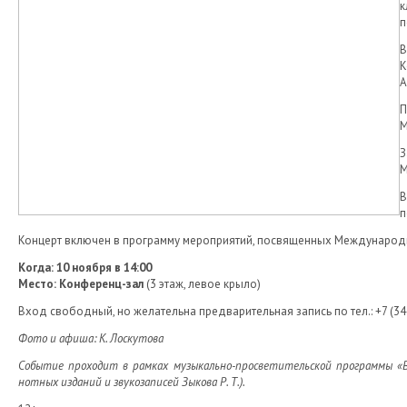
к
п
В
К
А
П
М
З
М
В
п
Концерт включен в программу мероприятий, посвященных Международ
Когда: 10 ноября в 14:00
Место: Конференц-зал
(3 этаж, левое крыло)
Вход свободный, но желательна предварительная запись по тел.: +7 (34
Фото и афиша: К. Лоскутова
Событие проходит в рамках музыкально-просветительской программы «В
нотных изданий и звукозаписей Зыкова Р. Т.).