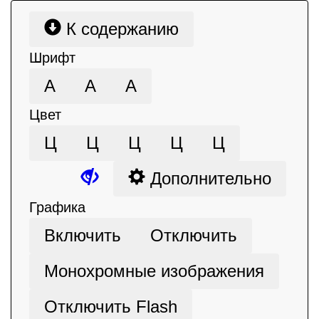
К содержанию
Шрифт
А
А
А
Цвет
Ц
Ц
Ц
Ц
Ц
Дополнительно
Графика
Включить
Отключить
Монохромные изображения
Отключить Flash