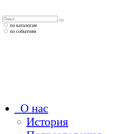
по каталогам
по событиям
О нас
История