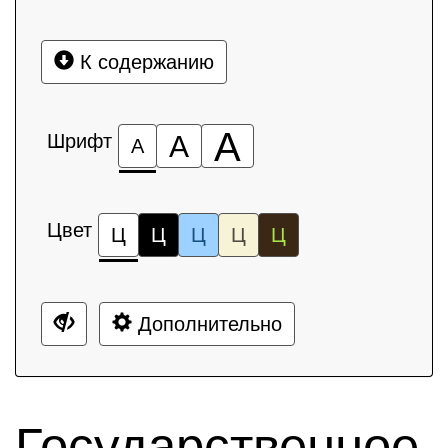
К содержанию
А
Шрифт
А
А
Цвет
Ц
Ц
Ц
Ц
Ц
Дополнительно
Государственное