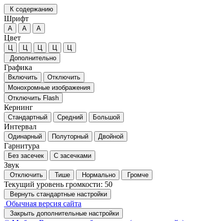
К содержанию
Шрифт
А
А
А
Цвет
Ц
Ц
Ц
Ц
Ц
Дополнительно
Графика
Включить
Отключить
Монохромные изображения
Отключить Flash
Кернинг
Стандартный
Средний
Большой
Интервал
Одинарный
Полуторный
Двойной
Гарнитура
Без засечек
С засечками
Звук
Отключить
Тише
Нормально
Громче
Текущий уровень громкости:
50
Вернуть стандартные настройки
Обычная версия сайта
Закрыть дополнительные настройки