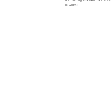
В 2026 году отмечается 200 ле
писателя