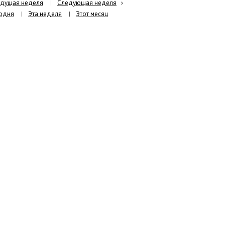
дущая неделя
Следующая неделя
›
одня
Эта неделя
Этот месяц