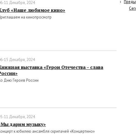
‹
Преды
06-11 Декабря, 2024
Сег
Клуб «Наше любимое кино»
Приглашаем на кинопросмотр
06-15 Декабря, 2024
Книжная выставка «Герои Отечества – слава
России»
Ко Дню Героев России
05-11 Декабря, 2024
«Мы дарим музыку»
Концерт к юбилею ансамбля скрипачей «Концертино»