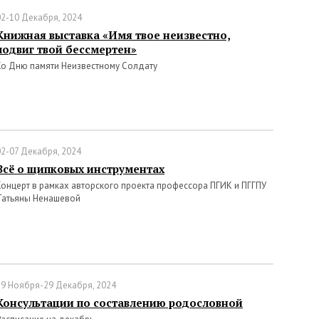
02-10 Декабря, 2024
Книжная выставка «Имя твое неизвестно,
подвиг твой бессмертен»
Ко Дню памяти Неизвестному Солдату
02-07 Декабря, 2024
Всё о щипковых инструментах
Концерт в рамках авторского проекта профессора ПГИК и ПГГПУ
Татьяны Ненашевой
29 Ноября-29 Декабря, 2024
Консультации по составлению родословной