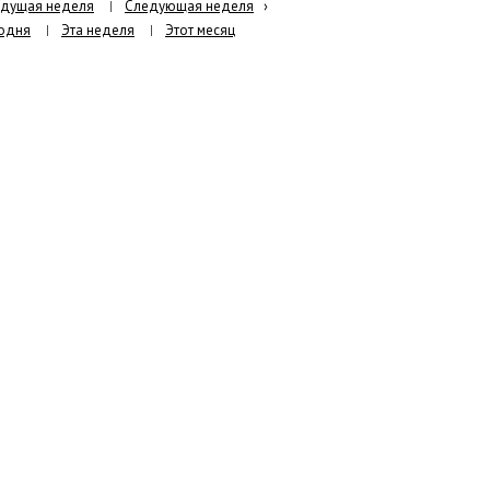
дущая неделя
Следующая неделя
›
одня
Эта неделя
Этот месяц