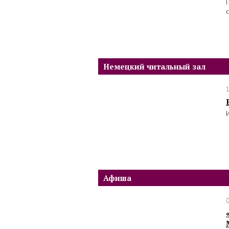
Немецкий читальный зал
Афиша