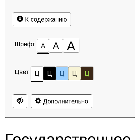
К содержанию
А
Шрифт
А
А
Цвет
Ц
Ц
Ц
Ц
Ц
Дополнительно
Государственное