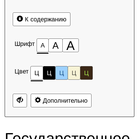
К содержанию
А
Шрифт
А
А
Цвет
Ц
Ц
Ц
Ц
Ц
Дополнительно
Государственное