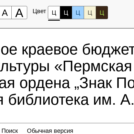
А
А
Цвет
Ц
Ц
Ц
Ц
Ц
ное краевое бюдже
ультуры «Пермская
ая ордена „Знак По
 библиотека им. А.
Поиск
Обычная версия