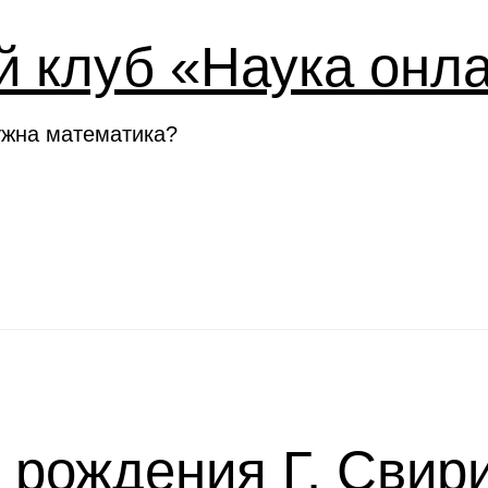
й клуб «Наука онл
ужна математика?
я рождения Г. Свир