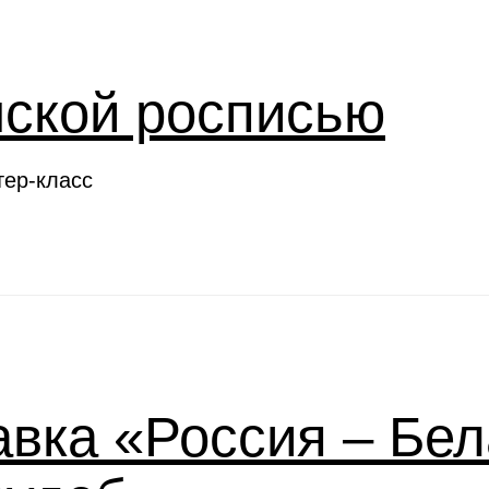
нской росписью
тер-класс
вка «Россия – Бел