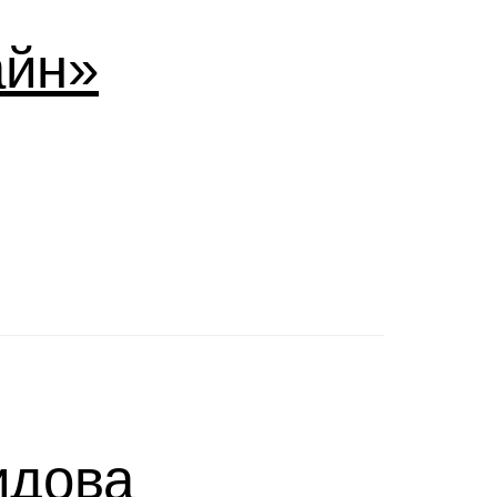
айн»
идова