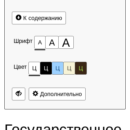
К содержанию
А
Шрифт
А
А
Цвет
Ц
Ц
Ц
Ц
Ц
Дополнительно
Государственное