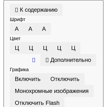
К содержанию
Шрифт
А
А
А
Цвет
Ц
Ц
Ц
Ц
Ц
Дополнительно
Графика
Включить
Отключить
Монохромные изображения
Отключить Flash