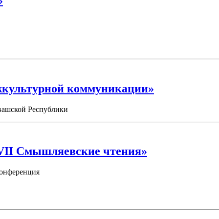
»
ежкультурной коммуникации»
вашской Республики
VII Смышляевские чтения»
конференция