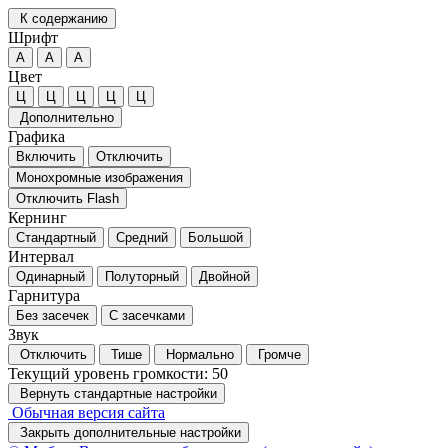
К содержанию
Шрифт
А
А
А
Цвет
Ц
Ц
Ц
Ц
Ц
Дополнительно
Графика
Включить
Отключить
Монохромные изображения
Отключить Flash
Кернинг
Стандартный
Средний
Большой
Интервал
Одинарный
Полуторный
Двойной
Гарнитура
Без засечек
С засечками
Звук
Отключить
Тише
Нормально
Громче
Текущий уровень громкости:
50
Вернуть стандартные настройки
Обычная версия сайта
Закрыть дополнительные настройки