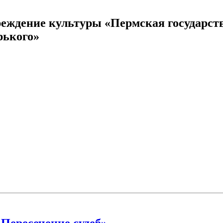
реждение культуры «Пермская государст
рького»