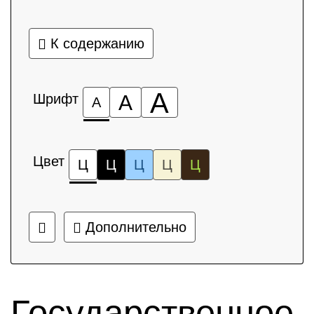
К содержанию
А
Шрифт
А
А
Цвет
Ц
Ц
Ц
Ц
Ц
Дополнительно
Государственное