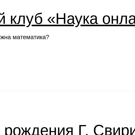
й клуб «Наука онл
ужна математика?
я рождения Г. Свир