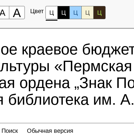
А
А
Цвет
Ц
Ц
Ц
Ц
Ц
ное краевое бюдже
ультуры «Пермская
ая ордена „Знак По
 библиотека им. А.
Поиск
Обычная версия