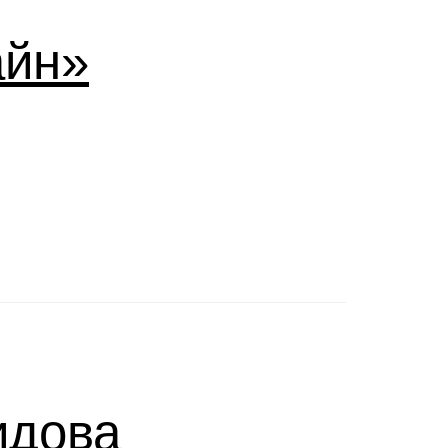
айн»
идова