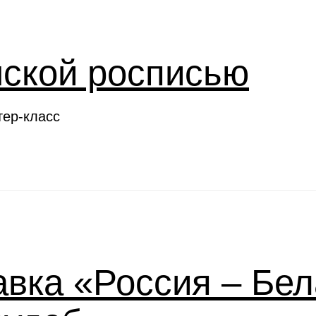
нской росписью
тер-класс
вка «Россия – Бел