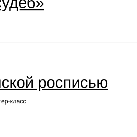
судеб»
нской росписью
тер-класс