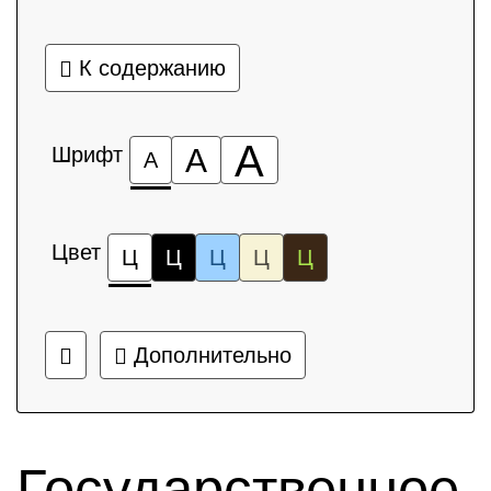
К содержанию
А
Шрифт
А
А
Цвет
Ц
Ц
Ц
Ц
Ц
Дополнительно
Государственное