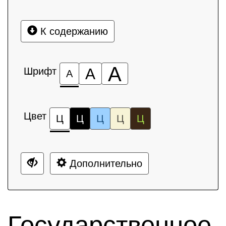
К содержанию
А
Шрифт
А
А
Цвет
Ц
Ц
Ц
Ц
Ц
Дополнительно
Государственное