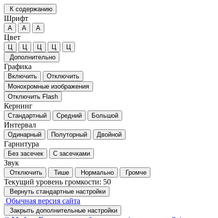
К содержанию
Шрифт
А
А
А
Цвет
Ц
Ц
Ц
Ц
Ц
Дополнительно
Графика
Включить
Отключить
Монохромные изображения
Отключить Flash
Кернинг
Стандартный
Средний
Большой
Интервал
Одинарный
Полуторный
Двойной
Гарнитура
Без засечек
С засечками
Звук
Отключить
Тише
Нормально
Громче
Текущий уровень громкости:
50
Вернуть стандартные настройки
Обычная версия сайта
Закрыть дополнительные настройки