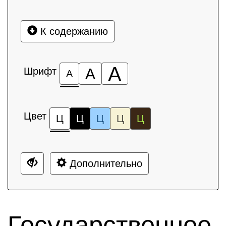
К содержанию
А
Шрифт
А
А
Цвет
Ц
Ц
Ц
Ц
Ц
Дополнительно
Государственное