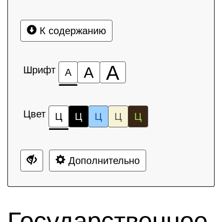
К содержанию
А
Шрифт
А
А
Цвет
Ц
Ц
Ц
Ц
Ц
Дополнительно
Государственное