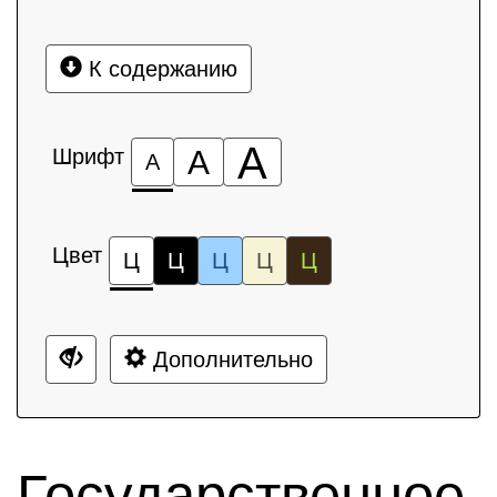
К содержанию
А
Шрифт
А
А
Цвет
Ц
Ц
Ц
Ц
Ц
Дополнительно
Государственное