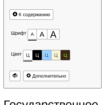
К содержанию
А
Шрифт
А
А
Цвет
Ц
Ц
Ц
Ц
Ц
Дополнительно
Государственное