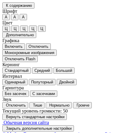
К содержанию
Шрифт
А
А
А
Цвет
Ц
Ц
Ц
Ц
Ц
Дополнительно
Графика
Включить
Отключить
Монохромные изображения
Отключить Flash
Кернинг
Стандартный
Средний
Большой
Интервал
Одинарный
Полуторный
Двойной
Гарнитура
Без засечек
С засечками
Звук
Отключить
Тише
Нормально
Громче
Текущий уровень громкости:
50
Вернуть стандартные настройки
Обычная версия сайта
Закрыть дополнительные настройки