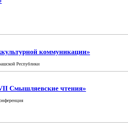
»
ежкультурной коммуникации»
вашской Республики
VII Смышляевские чтения»
конференция