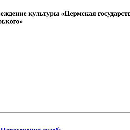
реждение культуры «Пермская государст
рького»