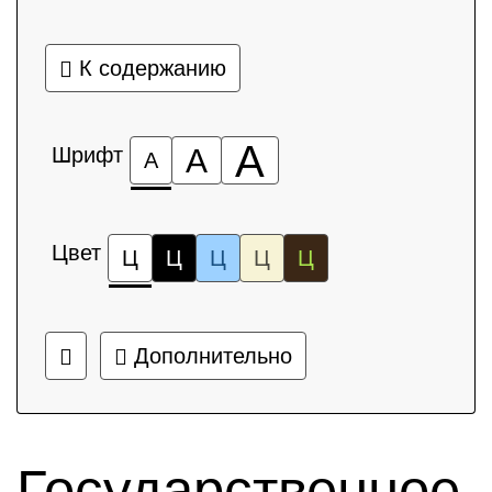
К содержанию
А
Шрифт
А
А
Цвет
Ц
Ц
Ц
Ц
Ц
Дополнительно
Государственное