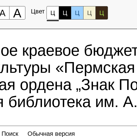
А
А
Цвет
Ц
Ц
Ц
Ц
Ц
ное краевое бюдже
ультуры «Пермская
ая ордена „Знак По
 библиотека им. А.
Поиск
Обычная версия