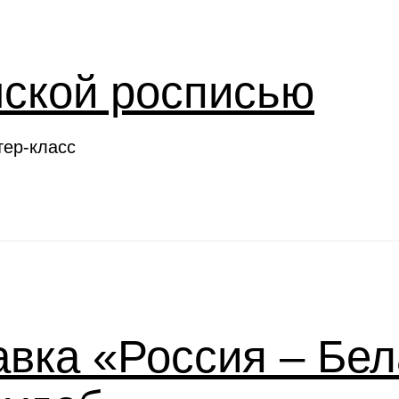
нской росписью
тер-класс
вка «Россия – Бел