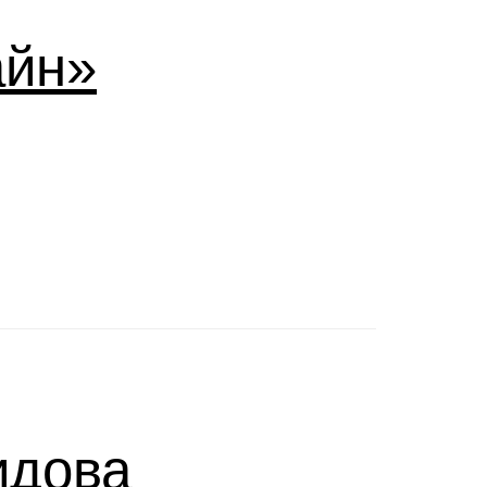
айн»
идова