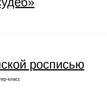
судеб»
нской росписью
тер-класс