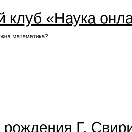
й клуб «Наука онл
ужна математика?
я рождения Г. Свир