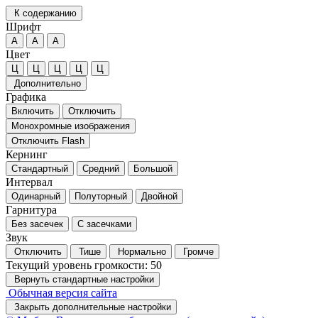
К содержанию
Шрифт
А
А
А
Цвет
Ц
Ц
Ц
Ц
Ц
Дополнительно
Графика
Включить
Отключить
Монохромные изображения
Отключить Flash
Кернинг
Стандартный
Средний
Большой
Интервал
Одинарный
Полуторный
Двойной
Гарнитура
Без засечек
С засечками
Звук
Отключить
Тише
Нормально
Громче
Текущий уровень громкости:
50
Вернуть стандартные настройки
Обычная версия сайта
Закрыть дополнительные настройки