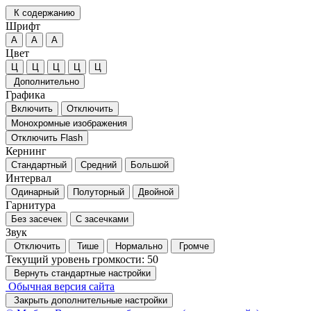
К содержанию
Шрифт
А
А
А
Цвет
Ц
Ц
Ц
Ц
Ц
Дополнительно
Графика
Включить
Отключить
Монохромные изображения
Отключить Flash
Кернинг
Стандартный
Средний
Большой
Интервал
Одинарный
Полуторный
Двойной
Гарнитура
Без засечек
С засечками
Звук
Отключить
Тише
Нормально
Громче
Текущий уровень громкости:
50
Вернуть стандартные настройки
Обычная версия сайта
Закрыть дополнительные настройки