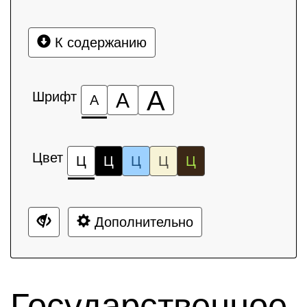
К содержанию
А
Шрифт
А
А
Цвет
Ц
Ц
Ц
Ц
Ц
Дополнительно
Государственное