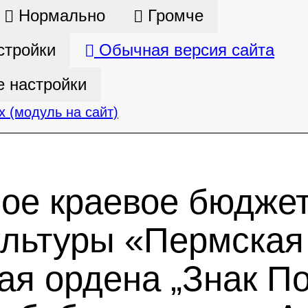
Нормально
Громче
стройки
Обычная версия сайта
 настройки
 (модуль на сайт)
ное краевое бюдже
ультуры «Пермская
ая ордена „Знак По