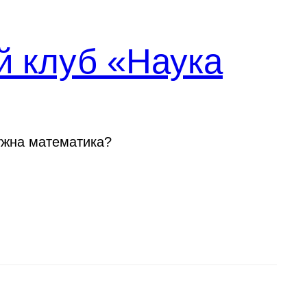
й клуб «Наука
ужна математика?