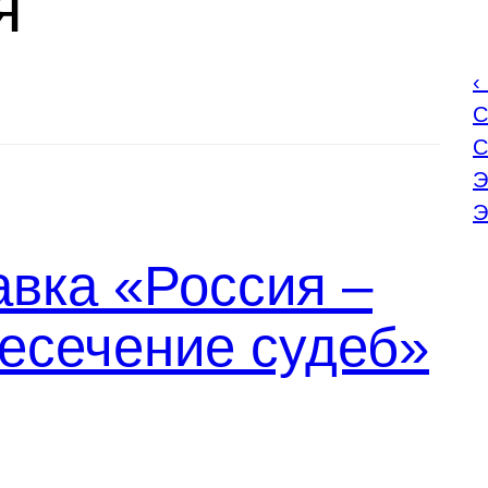
я
С
С
Э
Э
вка «Россия –
есечение судеб»