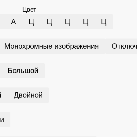
Цвет
А
Ц
Ц
Ц
Ц
Ц
Монохромные изображения
Отключ
Большой
й
Двойной
ми