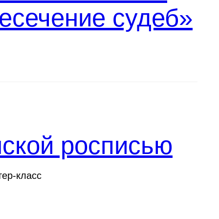
есечение судеб»
нской росписью
тер-класс