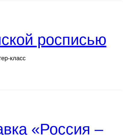
нской росписью
тер-класс
вка «Россия –