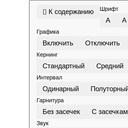
Шрифт
К содержанию
А
А
Графика
Включить
Отключить
Кернинг
Стандартный
Средний
Интервал
Одинарный
Полуторны
Гарнитура
Без засечек
С засечка
Звук