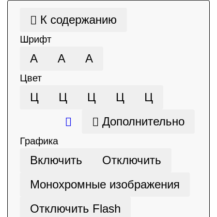
К содержанию
Шрифт
А
А
А
Цвет
Ц
Ц
Ц
Ц
Ц
Дополнительно
Графика
Включить
Отключить
Монохромные изображения
Отключить Flash