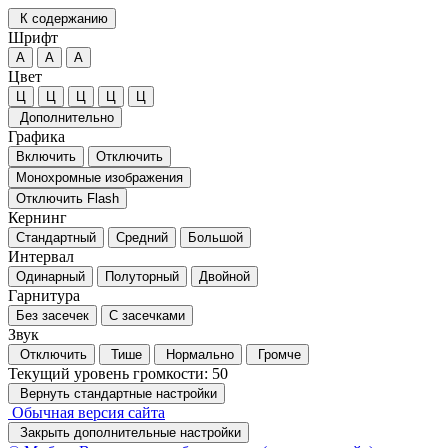
К содержанию
Шрифт
А
А
А
Цвет
Ц
Ц
Ц
Ц
Ц
Дополнительно
Графика
Включить
Отключить
Монохромные изображения
Отключить Flash
Кернинг
Стандартный
Средний
Большой
Интервал
Одинарный
Полуторный
Двойной
Гарнитура
Без засечек
С засечками
Звук
Отключить
Тише
Нормально
Громче
Текущий уровень громкости:
50
Вернуть стандартные настройки
Обычная версия сайта
Закрыть дополнительные настройки