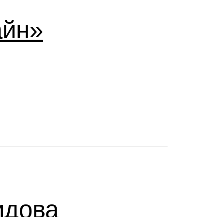
айн»
идова