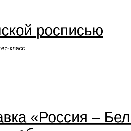
нской росписью
тер-класс
вка «Россия – Бел