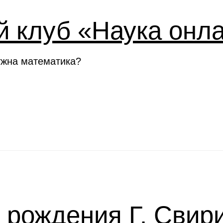
й клуб «Наука онл
ужна математика?
я рождения Г. Свир