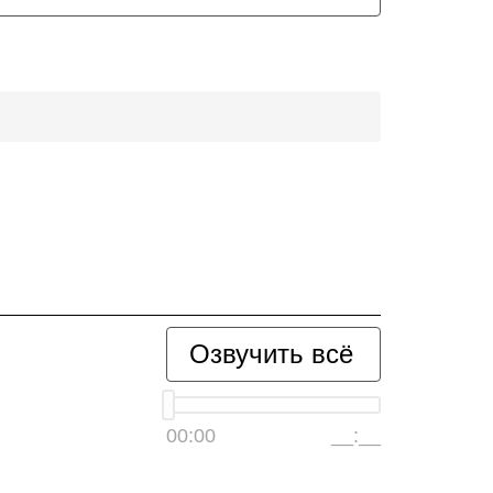
Озвучить всё
00:00
__:__