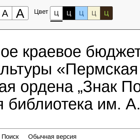
А
А
Цвет
Ц
Ц
Ц
Ц
Ц
ное краевое бюдже
ультуры «Пермская
ая ордена „Знак По
 библиотека им. А.
Поиск
Обычная версия