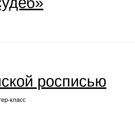
судеб»
нской росписью
тер-класс