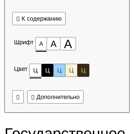
К содержанию
А
Шрифт
А
А
Цвет
Ц
Ц
Ц
Ц
Ц
Дополнительно
Государственное