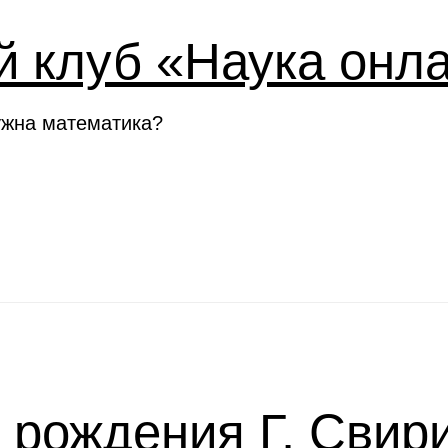
й клуб «Наука онл
ужна математика?
я рождения Г. Свир