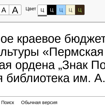
А
А
Цвет
Ц
Ц
Ц
Ц
Ц
ное краевое бюдже
ультуры «Пермская
ая ордена „Знак По
 библиотека им. А.
Поиск
Обычная версия