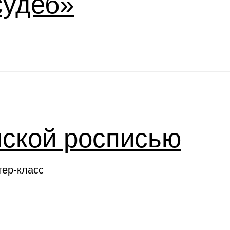
судеб»
нской росписью
тер-класс