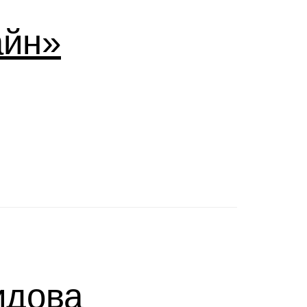
айн»
идова