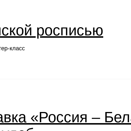
нской росписью
тер-класс
вка «Россия – Бел