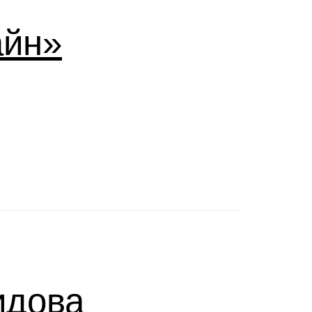
айн»
идова