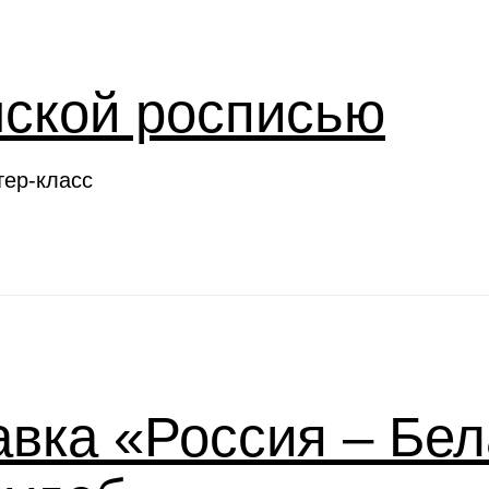
нской росписью
тер-класс
вка «Россия – Бел