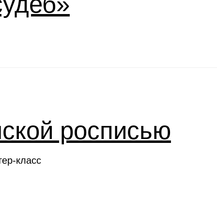
судеб»
нской росписью
тер-класс