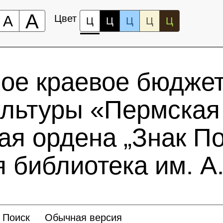
А
А
Цвет
Ц
Ц
Ц
Ц
Ц
ное краевое бюдже
ультуры «Пермская
ая ордена „Знак По
 библиотека им. А.
Поиск
Обычная версия