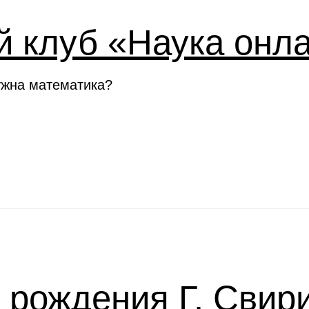
й клуб «Наука онл
ужна математика?
я рождения Г. Свир