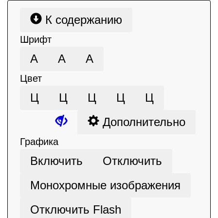
К содержанию
Шрифт
А
А
А
Цвет
Ц
Ц
Ц
Ц
Ц
Дополнительно
Графика
Включить
Отключить
Монохромные изображения
Отключить Flash