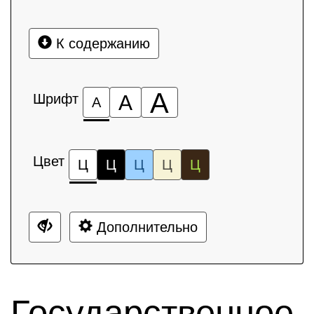
К содержанию
А
Шрифт
А
А
Цвет
Ц
Ц
Ц
Ц
Ц
Дополнительно
Государственное