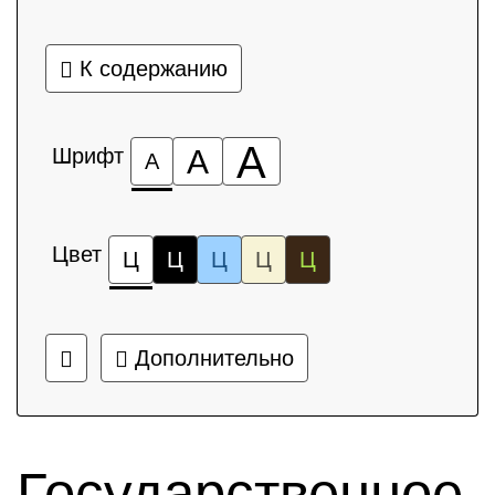
К содержанию
А
Шрифт
А
А
Цвет
Ц
Ц
Ц
Ц
Ц
Дополнительно
Государственное