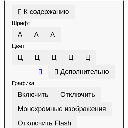
К содержанию
Шрифт
А
А
А
Цвет
Ц
Ц
Ц
Ц
Ц
Дополнительно
Графика
Включить
Отключить
Монохромные изображения
Отключить Flash