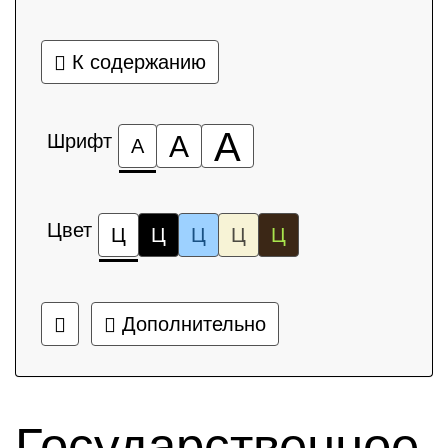
К содержанию
А
Шрифт
А
А
Цвет
Ц
Ц
Ц
Ц
Ц
Дополнительно
Государственное