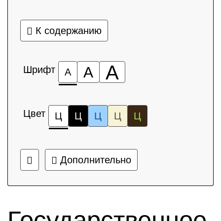
К содержанию
А
Шрифт
А
А
Цвет
Ц
Ц
Ц
Ц
Ц
Дополнительно
Государственное