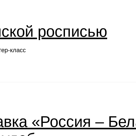
нской росписью
тер-класс
вка «Россия – Бел