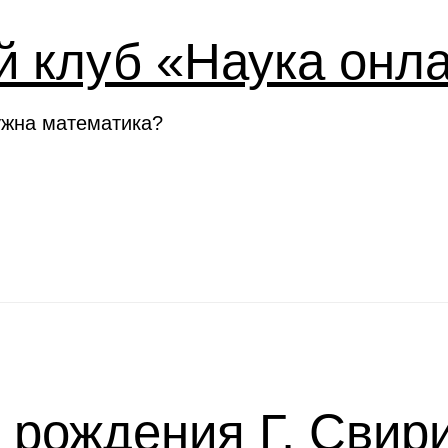
й клуб «Наука онл
ужна математика?
я рождения Г. Свир