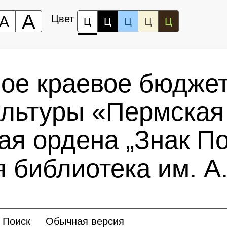
А
А
Цвет
Ц
Ц
Ц
Ц
Ц
ное краевое бюдже
ультуры «Пермская
ая ордена „Знак По
 библиотека им. А.
Поиск
Обычная версия