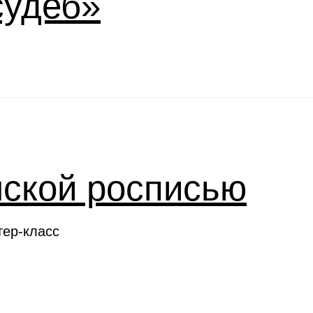
судеб»
нской росписью
тер-класс