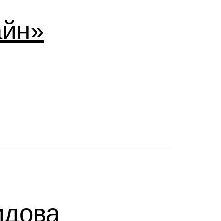
айн»
идова