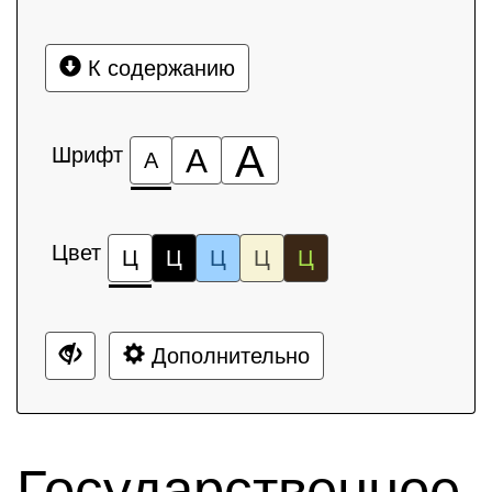
К содержанию
А
Шрифт
А
А
Цвет
Ц
Ц
Ц
Ц
Ц
Дополнительно
Государственное