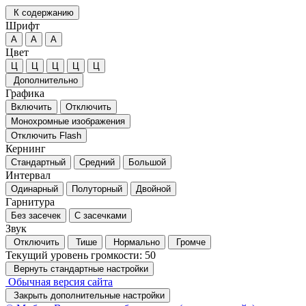
К содержанию
Шрифт
А
А
А
Цвет
Ц
Ц
Ц
Ц
Ц
Дополнительно
Графика
Включить
Отключить
Монохромные изображения
Отключить Flash
Кернинг
Стандартный
Средний
Большой
Интервал
Одинарный
Полуторный
Двойной
Гарнитура
Без засечек
С засечками
Звук
Отключить
Тише
Нормально
Громче
Текущий уровень громкости:
50
Вернуть стандартные настройки
Обычная версия сайта
Закрыть дополнительные настройки