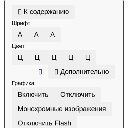
К содержанию
Шрифт
А
А
А
Цвет
Ц
Ц
Ц
Ц
Ц
Дополнительно
Графика
Включить
Отключить
Монохромные изображения
Отключить Flash