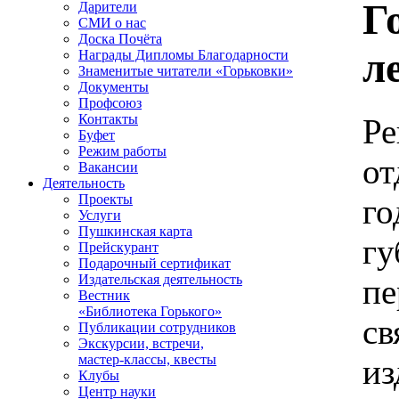
Г
Дарители
СМИ о нас
Доска Почёта
л
Награды Дипломы Благодарности
Знаменитые читатели «Горьковки»
Документы
Профсоюз
Контакты
Р
Буфет
Режим работы
от
Вакансии
Деятельность
Проекты
г
Услуги
Пушкинская карта
г
Прейскурант
Подарочный сертификат
Издательская деятельность
п
Вестник
«Библиотека Горького»
с
Публикации сотрудников
Экскурсии, встречи,
мастер-классы, квесты
из
Клубы
Центр науки