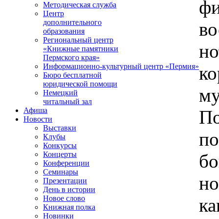
ф
Методическая служба
Центр
дополнительного
в
образования
Региональный центр
но
«Книжные памятники
Пермского края»
Информационно-культурный центр «Пермия»
к
Бюро бесплатной
юридической помощи
м
Немецкий
читальный зал
Афиша
По
Новости
Выставки
по
Клубы
Конкурсы
Концерты
бо
Конференции
Семинары
но
Презентации
День в истории
Новое слово
к
Книжная полка
Новинки