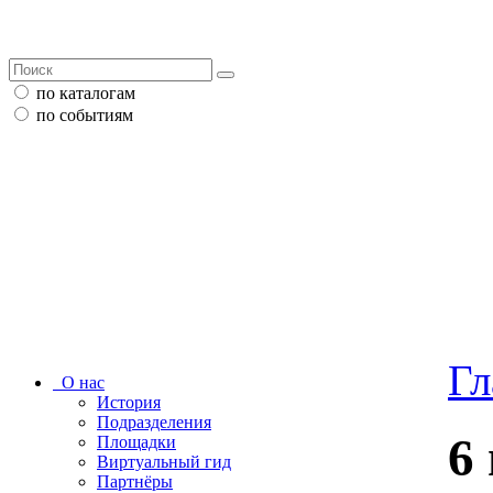
по каталогам
по событиям
Гл
О нас
История
Подразделения
6
Площадки
Виртуальный гид
Партнёры