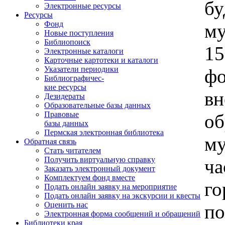
б
Электронные ресурсы
Ресурсы
Фонд
му
Новые поступления
Библиопоиск
15
Электронные каталоги
Карточные картотеки и каталоги
Указатели периодики
ф
Библиографичес-
кие ресурсы
в
Дезидераты
Образовательные базы данных
Правовые
о
базы данных
Пермская электронная библиотека
му
Обратная связь
Стать читателем
Получить виртуальную справку
ч
Заказать электронный документ
Комплектуем фонд вместе
го
Подать онлайн заявку на мероприятие
Подать онлайн заявку на экскурсии и квесты
Оценить нас
п
Электронная форма сообщений и обращений
Библиотеки края