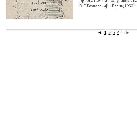
ордена Почета обл. универс. науч.
О. Г. Базилевич]. – Пермь, 1990. –
◄
1
2
3
4
5
►